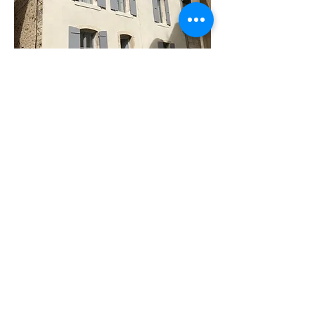
https://www.maisondeliere.com/
Maison d'hôtes de charme à Venterol
à 5 km de Nyons. Vous êtes au cœur de
la Drôme provençale et du Parc
Naturel Régional des Baronnies. A
Nyons, on dit que le soleil brille
autant qu'à Nice!